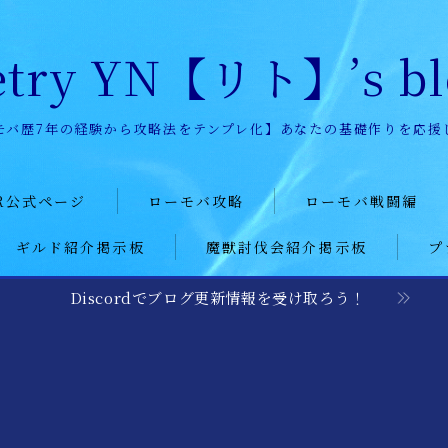
etry YN【リト】’s bl
モバ歴7年の経験から攻略法をテンプレ化】あなたの基礎作りを応援
R公式ページ
ローモバ攻略
ローモバ戦闘編
ギルド紹介掲示板
魔獣討伐会紹介掲示板
プ
story
初心者プレーヤー
戦闘基礎編
記
建設
戦闘防衛編
Discordでブログ更新情報を受け取ろう！
ー募集
研究
戦闘攻撃編
レポート
城構成
戦闘応用編
装備
戦闘小ネタ編