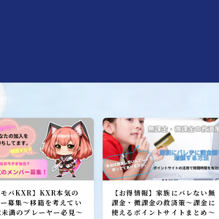
ヒーロー
召喚獣
W
モバKXR】KXR本気の
【お得情報】家族にバレない無
バー募集～移籍を考えてい
課金・微課金の救済策～課金に
億未満のプレーヤー必見～
使えるポイントサイトまとめ～