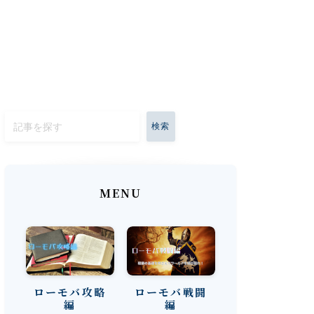
検索
MENU
ローモバ攻略
ローモバ戦闘
編
編