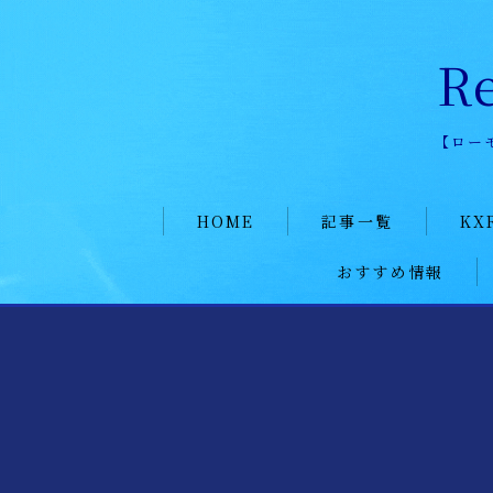
R
【ロー
HOME
HOME
記事一覧
KX
おすすめ情報
KXR hi
記事一覧
KXR日
ポイ活
KXR公式ページ
メンバ
愛用ツール
KXR history
加入者
KXR日記
メンバー募集