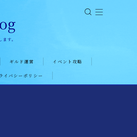
og
します。
ギルド運営
イベント攻略
ライバシーポリシー
ギルド政策
ドラゴンアリーナ
ルール
KVK
コミュニケーション
公式イベント
募集戦略
聖騎士
外交戦略編
魔獣討伐会