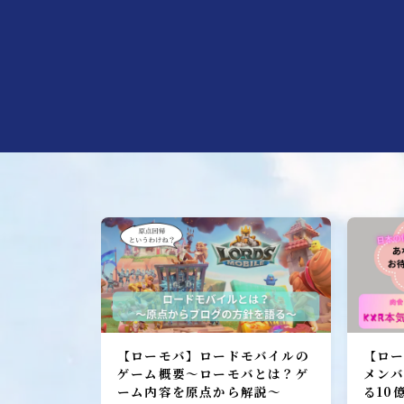
加入者レポート
ローモバ攻略
初心者プレーヤー
建設
研究
城構成
装備
ヒーロー
召喚獣
ローモバ戦闘編
【ローモバ】ロードモバイルの
【ロー
ゲーム概要～ローモバとは？ゲ
メン
戦闘基礎編
ーム内容を原点から解説～
る10