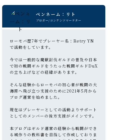
ペンネーム：リト
ブロガー/コンテンツマーケター
ローモバ歴7年でプレーヤー名：Retry YN
で活動をしています。
今では一般的な魔獣討伐ギルドの普及や日本
で初の戦闘ギルドをうたった戦闘ギルドDuX
の立ち上げなどの経緯があります。
そんな経験からローモバの初心者が戦闘の大
海原へ飛び立つ支援のために2021年5月から
ブログ運営を始めました。
現在はプレーヤーとしての活動よりサポート
としてのメンバーの後方支援がメインです。
本ブログはギルド運営の経験から戦闘ができ
る城作りの教科書を目指して作成しておりま