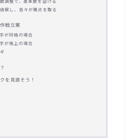
数調整で、進軍数を空ける
偵察し、各々が拠点を取る
る作戦立案
手が同格の場合
手が格上の場合
ギ
は？
ックを見直そう！