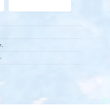
せ！
す。
～