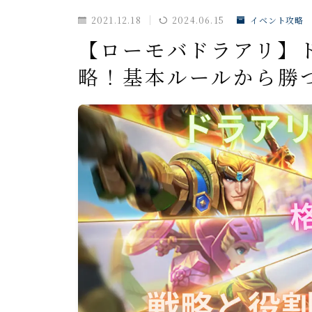
ドラゴンアリーナ
2021.12.18
2024.06.15
イベント攻略
KVK
【ローモバドラアリ】
公式イベント
略！基本ルールから勝
聖騎士
魔獣討伐会
おすすめ情報
ポイ活
愛用ツール
ギルド紹介掲示板
魔獣討伐会紹介掲示板