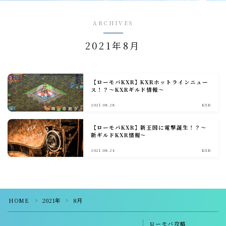
戦闘小ネタ編
ARCHIVES
2021年8月
ギルド運営
ギルド政策
ルール
【ローモバKXR】KXRホットラインニュー
ス！？～KXRギルド情報～
コミュニケーション
2021.08.28
KXR
募集戦略
【ローモバKXR】新王国に電撃誕生！？～
外交戦略編
新ギルドKXR情報～
2021.08.24
KXR
イベント攻略
ドラゴンアリーナ
KVK
HOME
2021年
8月
＞
＞
公式イベント
ローモバ攻略