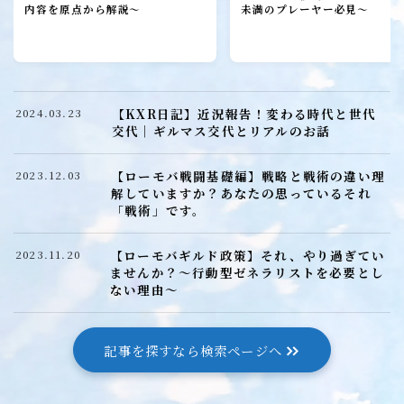
ローモバ攻略
内容を原点から解説～
未満のプレーヤー必見～
初心者プレーヤー
建設
研究
【KXR日記】近況報告！変わる時代と世代
2024.03.23
城構成
交代｜ギルマス交代とリアルのお話
装備
【ローモバ戦闘基礎編】戦略と戦術の違い理
2023.12.03
ヒーロー
解していますか？あなたの思っているそれ
「戦術」です。
召喚獣
【ローモバギルド政策】それ、やり過ぎてい
2023.11.20
ませんか？～行動型ゼネラリストを必要とし
ローモバ戦闘編
ない理由～
戦闘基礎編
戦闘防衛編
記事を探すなら検索ページへ
戦闘攻撃編
戦闘応用編