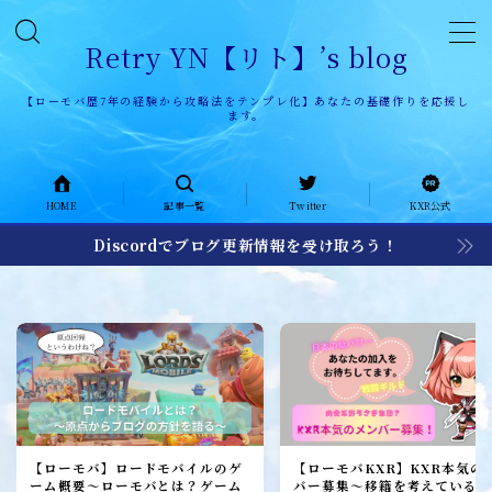
Retry YN【リト】’s blog
【ローモバ歴7年の経験から攻略法をテンプレ化】あなたの基礎作りを応援し
ます。
HOME
HOME
記事一覧
Twitter
KXR公式
記事一覧
Discordでブログ更新情報を受け取ろう！
KXR公式ページ
KXR history
KXR日記
メンバー募集
加入者レポート
【ローモバ】ロードモバイルのゲ
【ローモバKXR】KXR本気の
ーム概要～ローモバとは？ゲーム
バー募集～移籍を考えている1