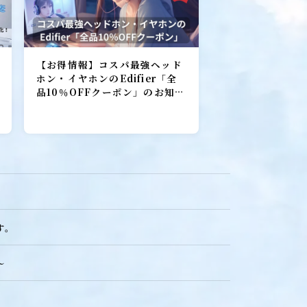
【お得情報】コスパ最強ヘッド
ホン・イヤホンのEdifier「全
品10％OFFクーポン」のお知ら
せ！
す。
ebマーケティング探偵事務所
～