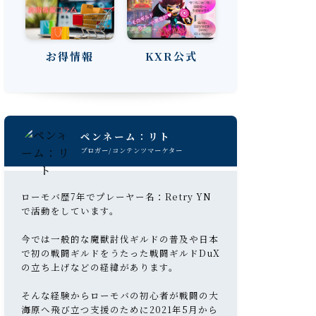
お得情報
KXR公式
ペンネーム：リト
ブロガー/コンテンツマーケター
ローモバ歴7年でプレーヤー名：Retry YN
で活動をしています。
今では一般的な魔獣討伐ギルドの普及や日本
で初の戦闘ギルドをうたった戦闘ギルドDuX
の立ち上げなどの経緯があります。
そんな経験からローモバの初心者が戦闘の大
海原へ飛び立つ支援のために2021年5月から