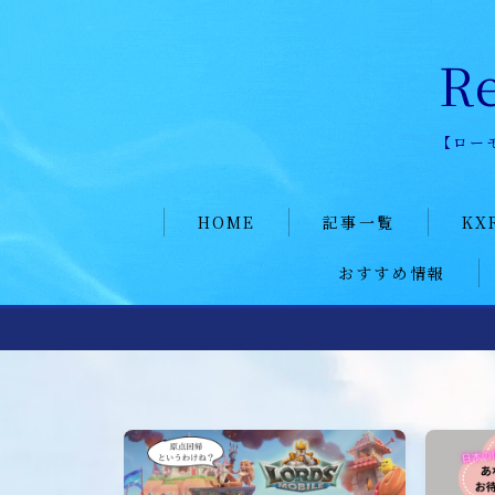
R
【ロー
HOME
HOME
記事一覧
KX
おすすめ情報
KXR hi
記事一覧
KXR日
ポイ活
KXR公式ページ
メンバ
愛用ツール
KXR history
加入者
KXR日記
メンバー募集