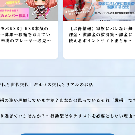
ヒーロー
召喚獣
モバKXR】KXR本気の
【お得情報】家族にバレない無
バー募集～移籍を考えてい
課金・微課金の救済策～課金に
億未満のプレーヤー必見～
使えるポイントサイトまとめ～
時代と世代交代｜ギルマス交代とリアルのお話
術の違い理解していますか？あなたの思っているそれ「戦術」で
W
り過ぎていませんか？～行動型ゼネラリストを必要としない理由