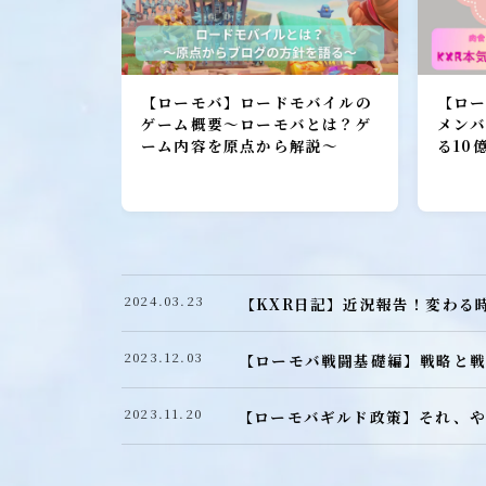
加入者レポート
ローモバ攻略
【ローモバ】ロードモバイルの
【ロー
初心者プレーヤー
ゲーム概要～ローモバとは？ゲ
メン
ーム内容を原点から解説～
る10
建設
研究
城構成
装備
2024.03.23
【KXR日記】近況報告！変わる
ヒーロー
召喚獣
2023.12.03
【ローモバ戦闘基礎編】戦略と戦
ローモバ戦闘編
2023.11.20
【ローモバギルド政策】それ、や
戦闘基礎編