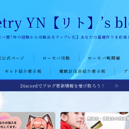
etry YN【リト】’s bl
モバ歴7年の経験から攻略法をテンプレ化】あなたの基礎作りを応援
R公式ページ
ローモバ攻略
ローモバ戦闘編
ギルド紹介掲示板
魔獣討伐会紹介掲示板
プ
story
初心者プレーヤー
戦闘基礎編
記
建設
戦闘防衛編
Discordでブログ更新情報を受け取ろう！
ー募集
研究
戦闘攻撃編
レポート
城構成
戦闘応用編
装備
戦闘小ネタ編