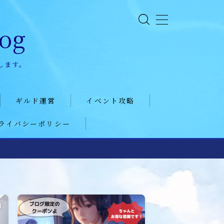
og
します。
ギルド運営
イベント攻略
ライバシーポリシー
ギルド政策
ドラゴンアリーナ
ルール
KVK
コミュニケーション
公式イベント
募集戦略
聖騎士
外交戦略編
魔獣討伐会