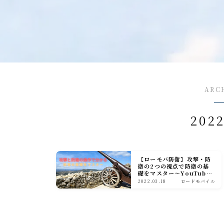
戦闘防衛編
戦闘攻撃編
戦闘応用編
戦闘小ネタ編
ギルド運営
ARC
ギルド政策
202
ルール
コミュニケーション
募集戦略
【ローモバ防衛】攻撃・防
衛の2つの視点で防衛の基
礎をマスター～YouTube
外交戦略編
連動シリーズ～
2022.03.18
ロードモバイル
イベント攻略