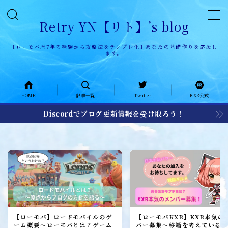
Retry YN【リト】’s blog
【ローモバ歴7年の経験から攻略法をテンプレ化】あなたの基礎作りを応援し
ます。
HOME
HOME
記事一覧
Twitter
KXR公式
記事一覧
Discordでブログ更新情報を受け取ろう！
KXR公式ページ
KXR history
KXR日記
メンバー募集
加入者レポート
【ローモバ】ロードモバイルのゲ
【ローモバKXR】KXR本気の
ーム概要～ローモバとは？ゲーム
バー募集～移籍を考えている1