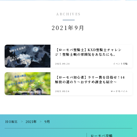
戦闘小ネタ編
ARCHIVES
2021年9月
ギルド運営
ギルド政策
ルール
【ローモバ聖騎士】KXD聖騎士チャレン
ジ！聖騎士戦の雰囲気をあなたにも。
コミュニケーション
2021.09.24
イベント攻略
募集戦略
【ローモバ初心者】ラリー罠を目指せ！t4
外交戦略編
解放の道のり～おすすめ課金も紹介～
2021.09.14
ロードモバイル
イベント攻略
ドラゴンアリーナ
KVK
HOME
2021年
9月
＞
＞
公式イベント
ローモバ攻略