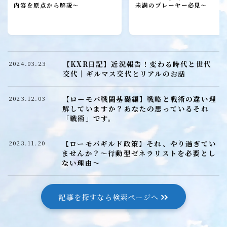
ローモバ攻略
内容を原点から解説～
未満のプレーヤー必見～
初心者プレーヤー
建設
研究
【KXR日記】近況報告！変わる時代と世代
2024.03.23
城構成
交代｜ギルマス交代とリアルのお話
装備
【ローモバ戦闘基礎編】戦略と戦術の違い理
2023.12.03
ヒーロー
解していますか？あなたの思っているそれ
「戦術」です。
召喚獣
【ローモバギルド政策】それ、やり過ぎてい
2023.11.20
ませんか？～行動型ゼネラリストを必要とし
ローモバ戦闘編
ない理由～
戦闘基礎編
戦闘防衛編
記事を探すなら検索ページへ
戦闘攻撃編
戦闘応用編