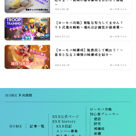
～
聖騎士
2023.06.30
ロードモバイル
魔獣討伐会
【ローモバ攻略】無駄な努力してません？
リト式増兵戦略～増兵は計画性が最重要～
おすすめ情報
2022.11.23
ロードモバイル
ポイ活
【ローモバ城構成】脱農民して戦おう！～
基本となる３種類の城構成を紹介～
愛用ツール
2022.10.25
ロードモバイル
ギルド紹介掲示板
魔獣討伐会紹介掲示板
HOME
兵隊数
プライバシーポリシー
ローモバ攻略
初心者プレーヤー
KXR公式ページ
建設
KXR history
研究
HOME
記事一覧
KXR日記
城構成
メンバー募集
装備
加入者レポート