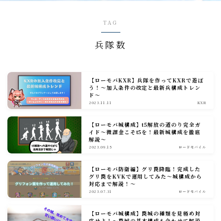
戦闘小ネタ編
TAG
兵隊数
ギルド運営
ギルド政策
ルール
【ローモバKXR】兵隊を作ってKXRで遊ぼ
う！～加入条件の改定と最新兵構成トレン
ド～
コミュニケーション
2023.11.11
KXR
募集戦略
【ローモバ城構成】t5解放の道のり完全ガ
外交戦略編
イド～微課金こそt5を！最新城構成を徹底
解説～
2023.09.15
ロードモバイル
イベント攻略
【ローモバ防衛編】グリ罠降臨！完成した
グリ罠をKVKで運用してみた～城構成から
ドラゴンアリーナ
対応まで解説！～
2023.07.31
ロードモバイル
KVK
公式イベント
【ローモバ城構成】罠城の種類を見極め対
応せよ！～罠城の基本構成も合わせて解説