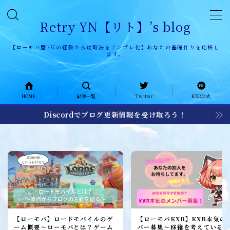
Retry YN【リト】’s blog
【ローモバ歴7年の経験から攻略法をテンプレ化】あなたの基礎作りを応援し
ます。
HOME
HOME
記事一覧
Twitter
KXR公式
記事一覧
Discordでブログ更新情報を受け取ろう！
KXR公式ページ
KXR history
KXR日記
メンバー募集
加入者レポート
【ローモバ】ロードモバイルのゲ
【ローモバKXR】KXR本気の
ーム概要～ローモバとは？ゲーム
バー募集～移籍を考えている1