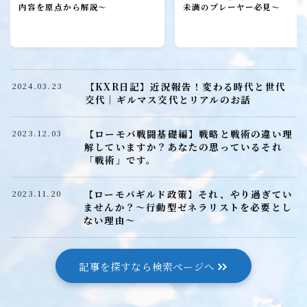
ローモバ攻略
内容を原点から解説～
未満のプレーヤー必見～
初心者プレーヤー
建設
研究
【KXR日記】近況報告！変わる時代と世代
2024.03.23
城構成
交代｜ギルマス交代とリアルのお話
装備
【ローモバ戦闘基礎編】戦略と戦術の違い理
2023.12.03
ヒーロー
解していますか？あなたの思っているそれ
「戦術」です。
召喚獣
【ローモバギルド政策】それ、やり過ぎてい
2023.11.20
ませんか？～行動型ゼネラリストを必要とし
ローモバ戦闘編
ない理由～
戦闘基礎編
戦闘防衛編
記事を探すなら検索ページへ
戦闘攻撃編
戦闘応用編