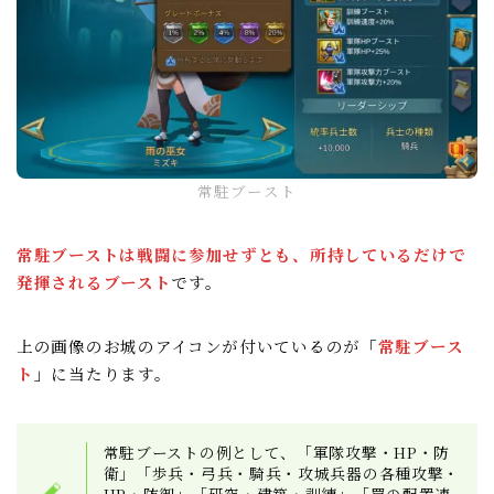
常駐ブースト
常駐ブーストは戦闘に参加せずとも、所持しているだけで
発揮されるブースト
です。
上の画像のお城のアイコンが付いているのが
「
常駐ブース
ト
」
に当たります。
常駐ブーストの例として、「軍隊攻撃・HP・防
衛」「歩兵・弓兵・騎兵・攻城兵器の各種攻撃・
HP・防御」「研究・建築・訓練」「罠の配置速