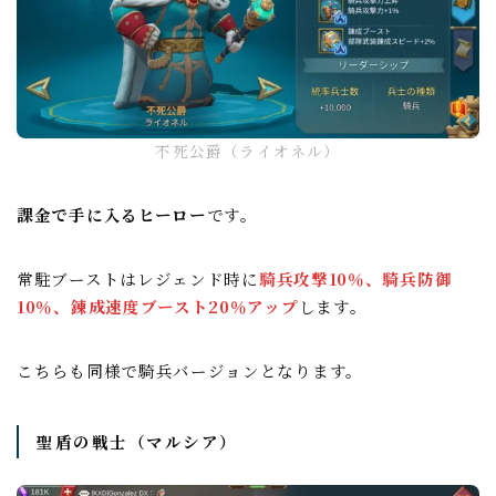
不死公爵（ライオネル）
課金で手に入るヒーロー
です。
常駐ブーストはレジェンド時に
騎兵攻撃10％、騎兵防御
10％、錬成速度ブースト20％アップ
します。
こちらも同様で騎兵バージョンとなります。
聖盾の戦士（マルシア）