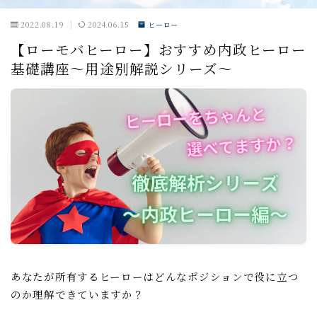
戦闘小ネタ編
2022.08.19
2024.06.15
ヒーロー
【ローモバヒーロー】おすすめ内政ヒーロー
ギルド運営
基礎講座～用途別解説シリーズ～
ギルド政策
ルール
コミュニケーション
募集戦略
外交戦略編
イベント攻略
ドラゴンアリーナ
あなたが所有するヒーローはどんなポジションで役に立つ
KVK
のか理解できていますか？
公式イベント