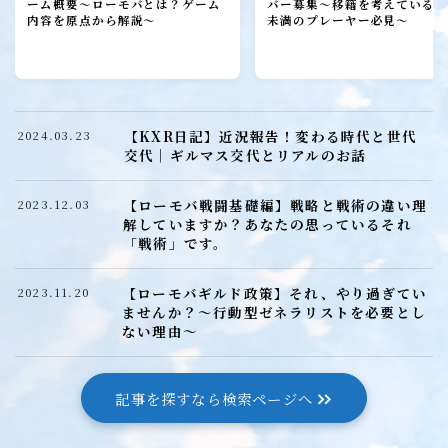
ローモバ攻略
ーム概要～ローモバとは？ゲーム
バー募集～移籍を考えている1
内容を原点から解説～
未満のプレーヤー必見～
初心者プレーヤー
建設
研究
【KXR日記】近況報告！変わる時代と世代
2024.03.23
城構成
交代｜ギルマス交代とリアルのお話
装備
【ローモバ戦闘基礎編】戦略と戦術の違い理
2023.12.03
ヒーロー
解していますか？あなたの思っているそれ
「戦術」です。
召喚獣
【ローモバギルド政策】それ、やり過ぎてい
2023.11.20
ローモバ戦闘編
ませんか？～行動型ゼネラリストを必要とし
ない理由～
戦闘基礎編
戦闘防衛編
記事を探すなら検索ページへ
戦闘攻撃編
戦闘応用編