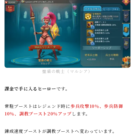
聖盾の戦士（マルシア）
課金で手に入るヒーロー
です。
常駐ブーストはレジェンド時に
歩兵攻撃10％、歩兵防御
10％、調教ブースト20％アップ
します。
錬成速度ブーストが調教ブーストへ変わっています。