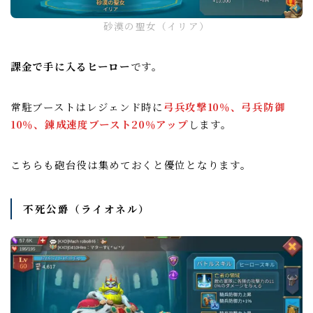
砂漠の聖女（イリア）
課金で手に入るヒーロー
です。
常駐ブーストはレジェンド時に
弓兵攻撃10％、弓兵防御
10％、錬成速度ブースト20％アップ
します。
こちらも砲台役は集めておくと優位となります。
不死公爵（ライオネル）