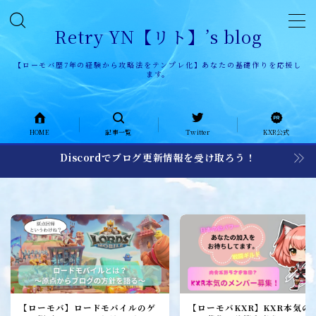
Retry YN【リト】’s blog
【ローモバ歴7年の経験から攻略法をテンプレ化】あなたの基礎作りを応援し
ます。
HOME
HOME
記事一覧
Twitter
KXR公式
記事一覧
Discordでブログ更新情報を受け取ろう！
KXR公式ページ
KXR history
KXR日記
メンバー募集
加入者レポート
【ローモバ】ロードモバイルのゲ
【ローモバKXR】KXR本気の