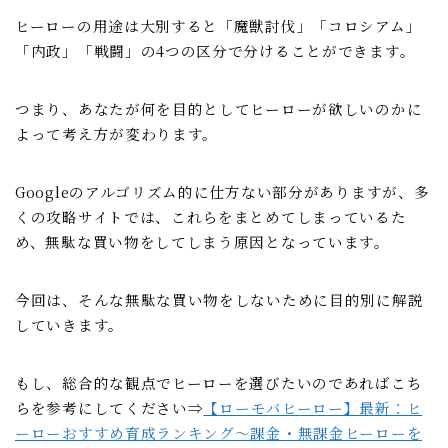
聖騎士
ヒーローの用途は大別すると「魔獣討伐」「コロシアム」
「内政」「戦闘」の4つの区分で分けることができます。
魔獣討伐会
つまり、あなたが何を目的としてヒーローが欲しいのかに
おすすめ情報
よって考え方が変わります。
ポイ活
愛用ツール
Googleのアルゴリズム的に仕方ない部分がありますが、多
くの攻略サイトでは、これらをまとめてしまっているた
め、無駄な買い物をしてしまう原因となっています。
ギルド紹介掲示板
魔獣討伐会紹介掲示板
今回は、そんな無駄な買い物をしないために目的別に解説
していきます。
プライバシーポリシー
もし、総合的な観点でヒーローを選びたいのであればこち
らを参考にしてください⇒
【ローモバヒーロー】最新：ヒ
ーローおすすめ育成ランキング～課金・無課金ヒーローを