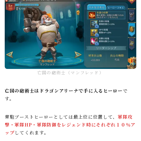
亡国の砲術士（マンフレッド）
亡国の砲術士はドラゴンアリーナで手に入るヒーロー
で
す。
常駐ブーストヒーローとしては最上位に位置して、
軍隊攻
撃・軍隊HP・軍隊防御をレジェンド時にそれぞれ１０％ア
ップ
してくれます。