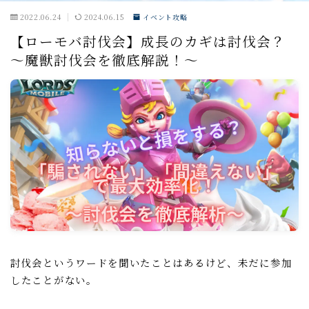
2022.06.24
2024.06.15
イベント攻略
戦闘小ネタ編
【ローモバ討伐会】成長のカギは討伐会？
～魔獣討伐会を徹底解説！～
ギルド運営
ギルド政策
ルール
コミュニケーション
募集戦略
外交戦略編
イベント攻略
ドラゴンアリーナ
討伐会というワードを聞いたことはあるけど、未だに参加
KVK
したことがない。
公式イベント