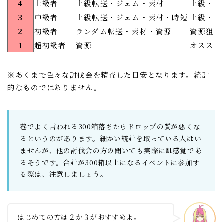
4
上級者
上級転送・ジェム・素材
上級・ジ
3
中級者
上級転送・ジェム・素材・時短
上級・ジ
2
初級者
ランダム転送・素材・資源
資源狙い
1
超初級者
資源
オススメ
※あくまで色々な討伐会を精査した目安となります。統計
的なものではありません。
巷でよく言われる300箱落ちたらドロップの質が悪くな
るというのがあります。細かい統計を取っている人はい
ませんが、他の討伐会の方の聞いても実際に肌感覚であ
るそうです。合計が300箱以上になるイベントに参加す
る際は、注意しましょう。
はじめての方は２か３がおすすめよ。