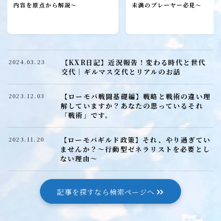
ローモバ攻略
内容を原点から解説～
未満のプレーヤー必見～
初心者プレーヤー
建設
研究
【KXR日記】近況報告！変わる時代と世代
2024.03.23
城構成
交代｜ギルマス交代とリアルのお話
装備
【ローモバ戦闘基礎編】戦略と戦術の違い理
2023.12.03
ヒーロー
解していますか？あなたの思っているそれ
「戦術」です。
召喚獣
【ローモバギルド政策】それ、やり過ぎてい
2023.11.20
ませんか？～行動型ゼネラリストを必要とし
ローモバ戦闘編
ない理由～
戦闘基礎編
戦闘防衛編
記事を探すなら検索ページへ
戦闘攻撃編
戦闘応用編