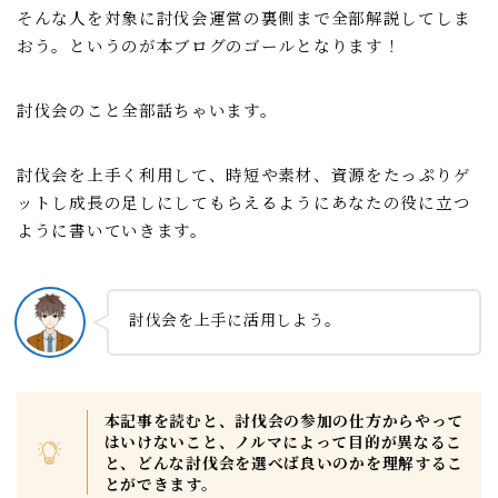
そんな人を対象に討伐会運営の裏側まで全部解説してしま
聖騎士
おう。というのが本ブログのゴールとなります！
魔獣討伐会
討伐会のこと全部話ちゃいます。
おすすめ情報
ポイ活
討伐会を上手く利用して、時短や素材、資源をたっぷりゲ
ットし成長の足しにしてもらえるようにあなたの役に立つ
愛用ツール
ように書いていきます。
ギルド紹介掲示板
討伐会を上手に活用しよう。
魔獣討伐会紹介掲示板
プライバシーポリシー
本記事を読むと、討伐会の参加の仕方からやって
はいけないこと、ノルマによって目的が異なるこ
と、どんな討伐会を選べば良いのかを理解するこ
とができます。