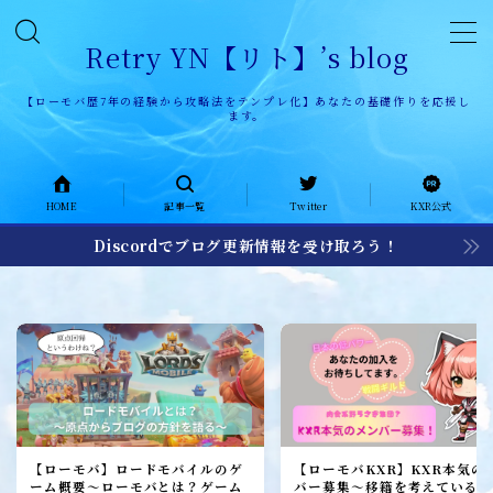
Retry YN【リト】’s blog
【ローモバ歴7年の経験から攻略法をテンプレ化】あなたの基礎作りを応援し
ます。
HOME
HOME
記事一覧
Twitter
KXR公式
記事一覧
Discordでブログ更新情報を受け取ろう！
KXR公式ページ
KXR history
KXR日記
メンバー募集
加入者レポート
【ローモバ】ロードモバイルのゲ
【ローモバKXR】KXR本気の
ーム概要～ローモバとは？ゲーム
バー募集～移籍を考えている1