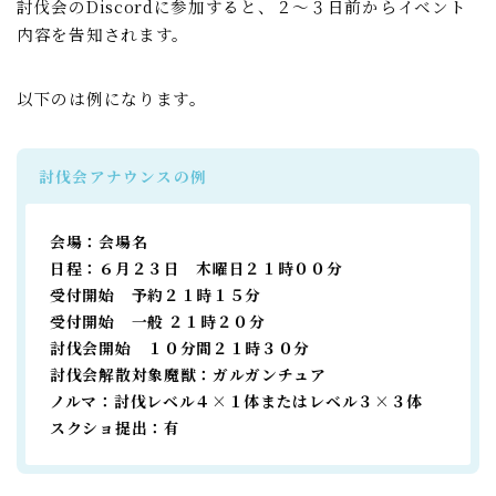
討伐会のDiscordに参加すると、２～３日前からイベント
内容を告知されます。
以下のは例になります。
討伐会アナウンスの例
会場：会場名
日程：６月２３日 木曜日２１時００分
受付開始 予約２１時１５分
受付開始 一般 ２１時２０分
討伐会開始 １０分間２１時３０分
討伐会解散対象魔獣：ガルガンチュア
ノルマ：討伐レベル４×１体またはレベル３×３体
スクショ提出：有