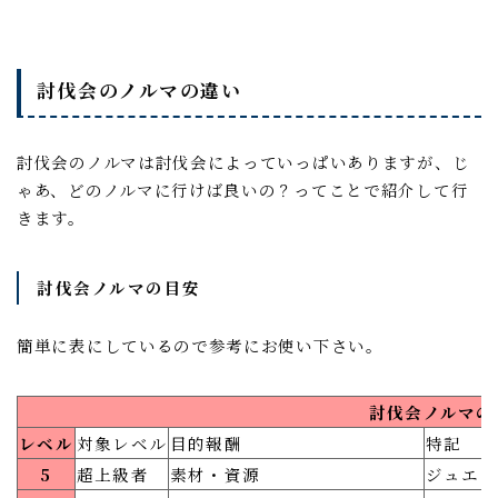
討伐会のノルマの違い
討伐会のノルマは討伐会によっていっぱいありますが、じ
ゃあ、どのノルマに行けば良いの？ってことで紹介して行
きます。
討伐会ノルマの目安
簡単に表にしているので参考にお使い下さい。
討伐会ノルマの
レベル
対象レベル
目的報酬
特記
5
超上級者
素材・資源
ジュエル