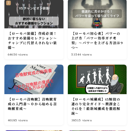
【ローモバ装備】作成必須！
【ローモバ初心者】パワーの
おすすめ装備セレクション～
上げ方「パワー効率ガチ考
チャンプに代替えされない装
察」～パワーを上げる方法は9
備～
つ～
64650
views
53544
views
【ローモバ召喚獣】召喚獣育
【ローモバ城構成】t5解放の
成の入門書～０から始める召
道のり完全ガイド～微課金こ
喚獣育成～
そt5を！最新城構成を徹底解
説～
40185
views
38515
views