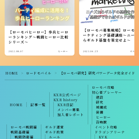
【ローモバ募集戦略】ローモ
【ローモバヒーロー】歩兵ヒーロ
ーケティング基礎講座～ニー
ーランキング～戦闘ヒーロー比較
らギルド基盤を策定せよ～
シリーズ～
2022.08.07
ヒーロー
2023.04.25
ギルド
HOME
ロードモバイル
【ローモバ研究】研究パワーデータ完全ガイド～
＞
＞
ローモバ攻略
初心者プレーヤー
KXR公式ページ
建設
KXR history
研究
HOME
記事一覧
KXR日記
城構成
メンバー募集
装備
加入者レポート
ヒーロー
召喚獣
ローモバ戦闘編
ギルド運営
イベント攻略
戦闘基礎編
ギルド政策
ドラゴンアリーナ
戦闘防衛編
ルール
KVK