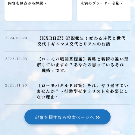
ローモバ攻略
内容を原点から解説～
未満のプレーヤー必見～
初心者プレーヤー
建設
研究
【KXR日記】近況報告！変わる時代と世代
2024.03.23
城構成
交代｜ギルマス交代とリアルのお話
装備
【ローモバ戦闘基礎編】戦略と戦術の違い理
2023.12.03
ヒーロー
解していますか？あなたの思っているそれ
「戦術」です。
召喚獣
【ローモバギルド政策】それ、やり過ぎてい
2023.11.20
ませんか？～行動型ゼネラリストを必要とし
ローモバ戦闘編
ない理由～
戦闘基礎編
戦闘防衛編
記事を探すなら検索ページへ
戦闘攻撃編
戦闘応用編