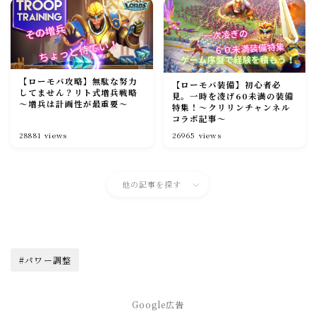
【ローモバ攻略】無駄な努力
【ローモバ装備】初心者必
してません？リト式増兵戦略
見。一時を凌げ60未満の装備
～増兵は計画性が最重要～
特集！～クリリンチャンネル
コラボ記事～
28881
views
26965
views
他の記事を探す
#パワー調整
Google広告