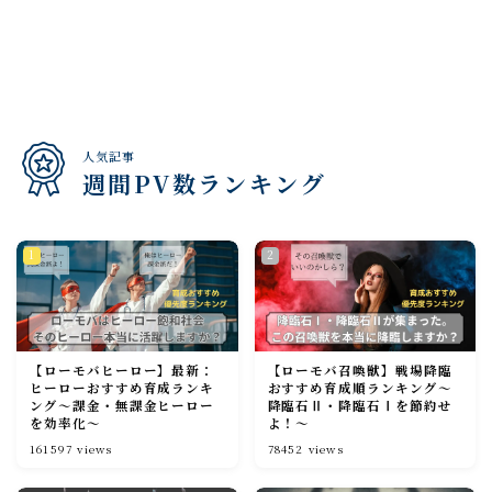
人気記事
週間PV数ランキング
【ローモバヒーロー】最新：
【ローモバ召喚獣】戦場降臨
ヒーローおすすめ育成ランキ
おすすめ育成順ランキング～
ング～課金・無課金ヒーロー
降臨石Ⅱ・降臨石Ⅰを節約せ
を効率化～
よ！～
161597
views
78452
views