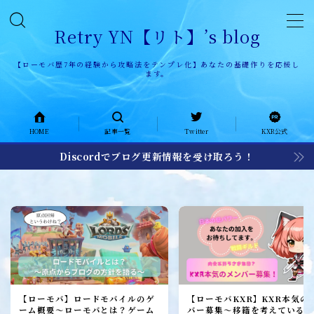
Retry YN【リト】’s blog
【ローモバ歴7年の経験から攻略法をテンプレ化】あなたの基礎作りを応援し
ます。
HOME
HOME
記事一覧
Twitter
KXR公式
記事一覧
Discordでブログ更新情報を受け取ろう！
KXR公式ページ
KXR history
KXR日記
メンバー募集
加入者レポート
【ローモバ】ロードモバイルのゲ
【ローモバKXR】KXR本気の
ーム概要～ローモバとは？ゲーム
バー募集～移籍を考えている1