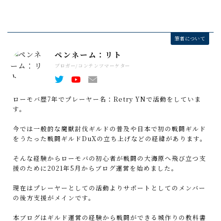
筆者について
ペンネーム：リト
ブロガー/コンテンツマーケター
ローモバ歴7年でプレーヤー名：Retry YNで活動をしていま
す。
今では一般的な魔獣討伐ギルドの普及や日本で初の戦闘ギルド
をうたった戦闘ギルドDuXの立ち上げなどの経緯があります。
そんな経験からローモバの初心者が戦闘の大海原へ飛び立つ支
援のために2021年5月からブログ運営を始めました。
現在はプレーヤーとしての活動よりサポートとしてのメンバー
の後方支援がメインです。
本ブログはギルド運営の経験から戦闘ができる城作りの教科書