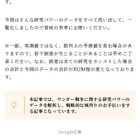
す。
聖騎士
魔獣討伐会
今回はそんな研究パワーのデータをすべて洗い出して、一
覧化しましたので育成の参考にお使いください。
おすすめ情報
※一部、実測値ではなく、数列上の予測値を含む場合があ
ポイ活
りますので、若干誤差が生じることがあることは予めご了
愛用ツール
承ください。なお、誤差は全ての研究をカンストした場合
の合計と今回のデータの合計が約2M程の差となっておりま
ギルド紹介掲示板
す。
魔獣討伐会紹介掲示板
本記事では、ワンダー戦争に関する研究パワーの
データを解析し、戦略的な城作りのお手伝いをす
プライバシーポリシー
る記事となっています。
Google広告