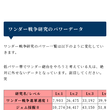
ワンダー戦争研究のパワーデータ
ワンダー戦争研究のパワー一覧は以下のように変化してい
きます。
低パワー帯でワンダー砲台をやろうと考えている人は、絶
対に外せないデータとなっています。刮目してください。
笑
研究名/レベル
Lv.1
Lv.2
Lv.3
Lv.4
ワンダー戦争進軍速度Ⅰ
7,903
26,475
33,192
39,90
ジェム採掘Ⅱ
10,274
34,417
43,150
51,88