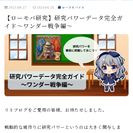
2023.08.27
2024.06.15
ロードモバイル
戦闘小ネタ編
【ローモバ研究】研究パワーデータ完全ガ
イド～ワンダー戦争編～
ギルド運営
ギルド政策
ルール
コミュニケーション
募集戦略
外交戦略編
イベント攻略
ドラゴンアリーナ
リトブログをご愛用の皆様、お待たせしました。
KVK
戦略的な城作りに研究パワーというのは大きく関与しま
公式イベント