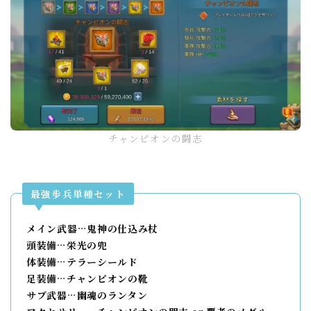
チャンピオンの闘志
最強歩兵単種セット
メイン武器…鬼神の仕込み杖
頭装備…栄光の兜
体装備…テラーシールド
足装備…チャンピオンの靴
サブ武器…幽魂のランタン