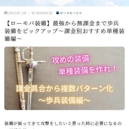
聖騎士
2022.07.28
2024.06.15
ロードモバイル
魔獣討伐会
【ローモバ装備】最強から無課金まで歩兵
装備をピックアップ～課金別おすすめ単種装
おすすめ情報
備編～
ポイ活
愛用ツール
ギルド紹介掲示板
魔獣討伐会紹介掲示板
プライバシーポリシー
装備が揃ってきて攻撃をしたいと思った時に必要になるの