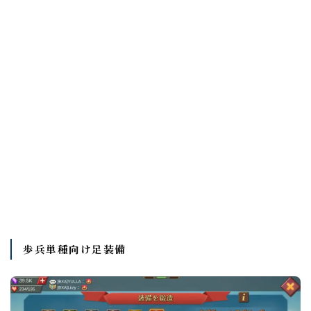
歩兵単種向け足装備