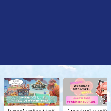
ローモバ攻略
初心者プレーヤー
建設
研究
城構成
装備
ヒーロー
召喚獣
ローモバ戦闘編
戦闘基礎編
戦闘防衛編
戦闘攻撃編
戦闘応用編
【ローモバ】ロードモバイルのゲ
【ローモバKXR】KXR本気の