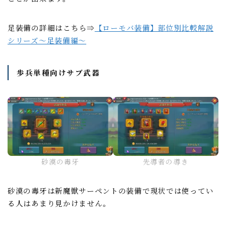
足装備の詳細はこちら⇒
【ローモバ装備】部位別比較解説
シリーズ～足装備編～
歩兵単種向けサブ武器
砂漠の毒牙
先導者の導き
砂漠の毒牙は新魔獣サーペントの装備で現状では使ってい
る人はあまり見かけません。