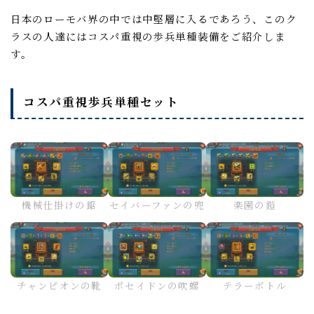
日本のローモバ界の中では中堅層に入るであろう、このク
ラスの人達にはコスパ重視の歩兵単種装備をご紹介しま
す。
コスパ重視歩兵単種セット
セイバーファンの兜
機械仕掛けの鋸
楽園の鎧
チャンピオンの靴
ポセイドンの吹螺
テラーボトル