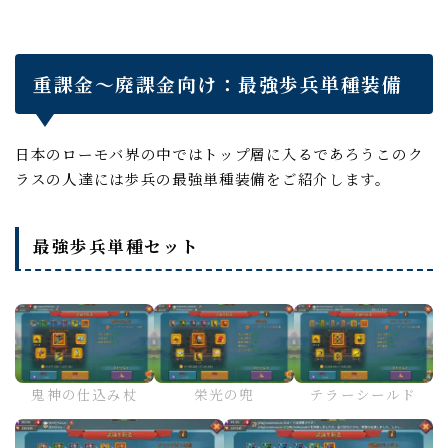
重課金～廃課金向け：最強歩兵単種装備
日本のローモバ界の中ではトップ層に入るであろうこのク
ラスの人達には歩兵の最強単種装備をご紹介します。
最強歩兵単種セット
鬼神の仕込み杖
栄光の兜
テラーシールド