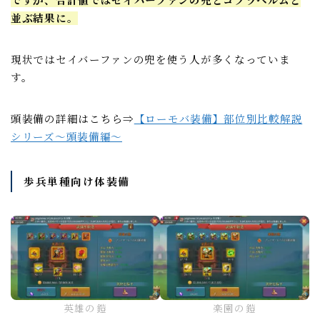
並ぶ結果に。
現状ではセイバーファンの兜を使う人が多くなっていま
す。
頭装備の詳細はこちら⇒
【ローモバ装備】部位別比較解説
シリーズ～頭装備編～
歩兵単種向け体装備
英雄の鎧
楽園の鎧