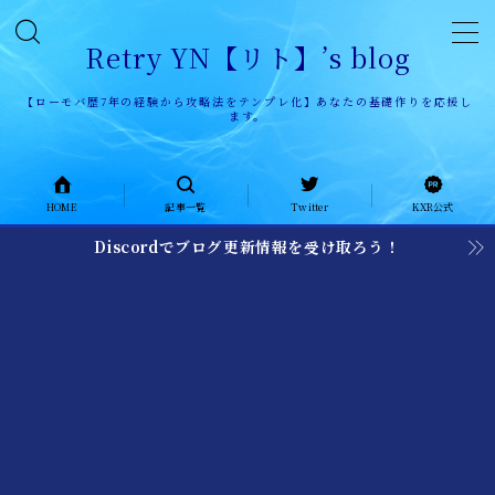
Retry YN【リト】’s blog
【ローモバ歴7年の経験から攻略法をテンプレ化】あなたの基礎作りを応援し
ます。
HOME
HOME
記事一覧
Twitter
KXR公式
記事一覧
Discordでブログ更新情報を受け取ろう！
KXR公式ページ
KXR history
KXR日記
メンバー募集
加入者レポート