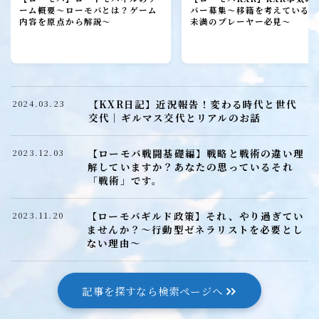
ーム概要～ローモバとは？ゲーム
バー募集～移籍を考えている1
内容を原点から解説～
未満のプレーヤー必見～
戦闘小ネタ編
ギルド運営
ギルド政策
【KXR日記】近況報告！変わる時代と世代
2024.03.23
ルール
交代｜ギルマス交代とリアルのお話
コミュニケーション
【ローモバ戦闘基礎編】戦略と戦術の違い理
2023.12.03
募集戦略
解していますか？あなたの思っているそれ
「戦術」です。
外交戦略編
【ローモバギルド政策】それ、やり過ぎてい
2023.11.20
ませんか？～行動型ゼネラリストを必要とし
イベント攻略
ない理由～
ドラゴンアリーナ
KVK
記事を探すなら検索ページへ
公式イベント