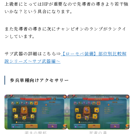
上級者にとってはHPが重要なので先導者の導きより若干強
いかな？という具合になります。
また先導者の導きに次にチャンピオンのランプがランクイ
ンしています。
サブ武器の詳細はこちら⇒
【ローモバ装備】部位別比較解
説シリーズ～サブ武器編～
歩兵単種向けアクセサリー
渇きの聖杯
死者の書