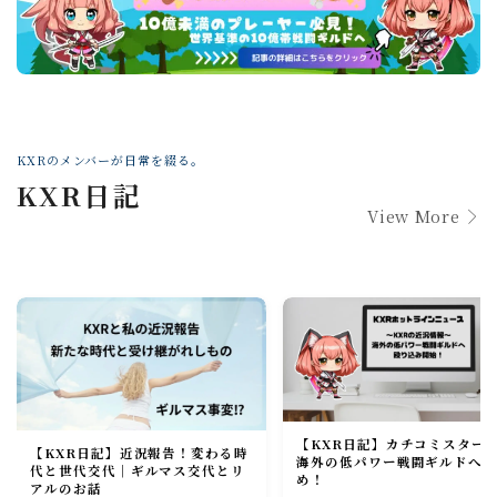
KXRのメンバーが日常を綴る。
KXR日記
View More
Webマーケティング探偵事務所
【KXR日記】カチコミスター
【KXR日記】近況報告！変わる時
海外の低パワー戦闘ギルドへ
代と世代交代｜ギルマス交代とリ
め！
アルのお話