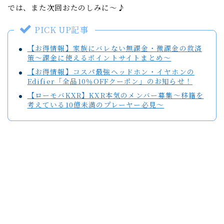
では、また次回おたのしみに～♪
PICK UP記事
【お得情報】家族にバレない無課金・微課金の救済
策～課金に使えるポイントサイトまとめ～
【お得情報】コスパ最強ヘッドホン・イヤホンの
Edifier「全品10％OFFクーポン」のお知らせ！
【ローモバKXR】KXR本気のメンバー募集～移籍を
考えている10億未満のプレーヤー必見～