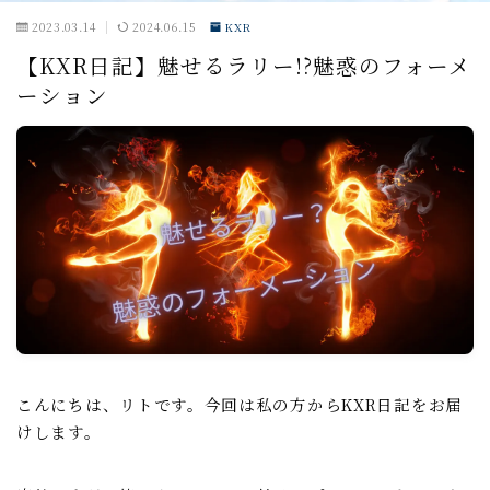
2023.03.14
2024.06.15
KXR
戦闘小ネタ編
【KXR日記】魅せるラリー!?魅惑のフォーメ
ーション
ギルド運営
ギルド政策
ルール
コミュニケーション
募集戦略
外交戦略編
イベント攻略
ドラゴンアリーナ
こんにちは、リトです。今回は私の方からKXR日記をお届
けします。
KVK
公式イベント