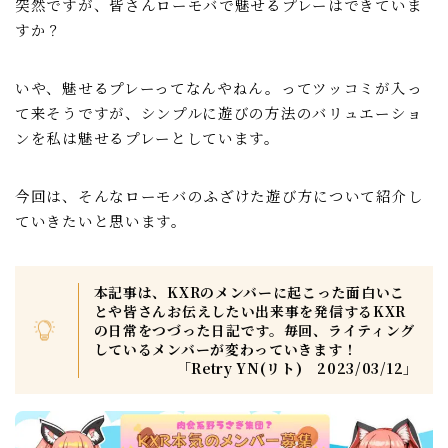
突然ですが、皆さんローモバで魅せるプレーはできていま
聖騎士
すか？
魔獣討伐会
いや、魅せるプレーってなんやねん。ってツッコミが入っ
おすすめ情報
て来そうですが、シンプルに遊びの方法のバリュエーショ
ンを私は魅せるプレーとしています。
ポイ活
愛用ツール
今回は、そんなローモバのふざけた遊び方について紹介し
ていきたいと思います。
ギルド紹介掲示板
本記事は、KXRのメンバーに起こった面白いこ
魔獣討伐会紹介掲示板
とや皆さんお伝えしたい出来事を発信するKXR
の日常をつづった日記です。毎回、ライティング
しているメンバーが変わっていきます！
プライバシーポリシー
「Retry YN(リト) 2023/03/12」