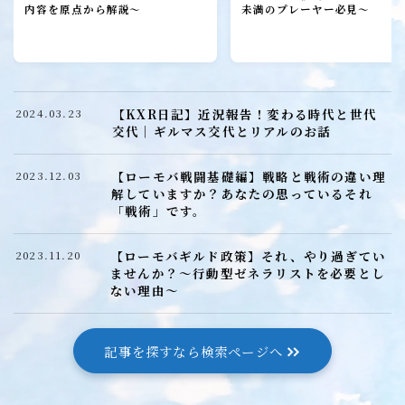
ローモバ攻略
内容を原点から解説～
未満のプレーヤー必見～
初心者プレーヤー
建設
研究
【KXR日記】近況報告！変わる時代と世代
2024.03.23
城構成
交代｜ギルマス交代とリアルのお話
装備
【ローモバ戦闘基礎編】戦略と戦術の違い理
2023.12.03
ヒーロー
解していますか？あなたの思っているそれ
「戦術」です。
召喚獣
【ローモバギルド政策】それ、やり過ぎてい
2023.11.20
ませんか？～行動型ゼネラリストを必要とし
ローモバ戦闘編
ない理由～
戦闘基礎編
戦闘防衛編
記事を探すなら検索ページへ
戦闘攻撃編
戦闘応用編