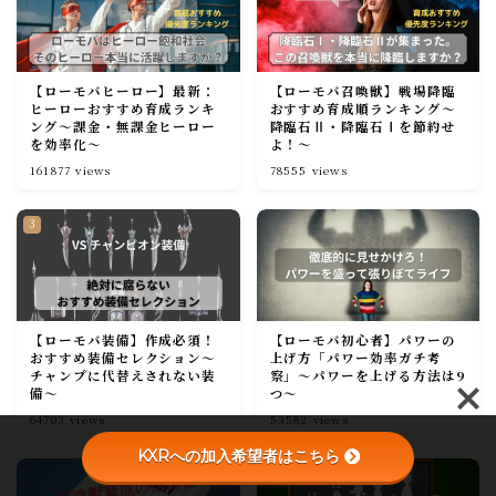
【ローモバヒーロー】最新：
【ローモバ召喚獣】戦場降臨
ヒーローおすすめ育成ランキ
おすすめ育成順ランキング～
ング～課金・無課金ヒーロー
降臨石Ⅱ・降臨石Ⅰを節約せ
を効率化～
よ！～
161877
views
78555
views
【ローモバ装備】作成必須！
【ローモバ初心者】パワーの
おすすめ装備セレクション～
上げ方「パワー効率ガチ考
チャンプに代替えされない装
察」～パワーを上げる方法は9
備～
つ～
64703
views
53582
views
KXRへの加入希望者はこちら