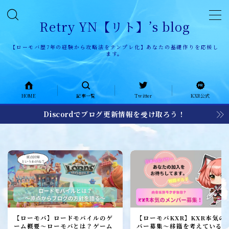
Retry YN【リト】’s blog
【ローモバ歴7年の経験から攻略法をテンプレ化】あなたの基礎作りを応援し
ます。
HOME
HOME
記事一覧
Twitter
KXR公式
記事一覧
Discordでブログ更新情報を受け取ろう！
KXR公式ページ
KXR history
KXR日記
メンバー募集
加入者レポート
【ローモバ】ロードモバイルのゲ
【ローモバKXR】KXR本気の
ーム概要～ローモバとは？ゲーム
バー募集～移籍を考えている1