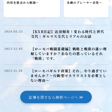
ローモバ攻略
内容を原点から解説～
未満のプレーヤー必見～
初心者プレーヤー
建設
研究
【KXR日記】近況報告！変わる時代と世代
2024.03.23
城構成
交代｜ギルマス交代とリアルのお話
装備
【ローモバ戦闘基礎編】戦略と戦術の違い理
2023.12.03
ヒーロー
解していますか？あなたの思っているそれ
「戦術」です。
召喚獣
【ローモバギルド政策】それ、やり過ぎてい
2023.11.20
ませんか？～行動型ゼネラリストを必要とし
ローモバ戦闘編
ない理由～
戦闘基礎編
戦闘防衛編
記事を探すなら検索ページへ
戦闘攻撃編
戦闘応用編