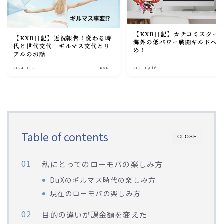
【KXR日記】カチコミスター
【KXR日記】近況報告！変わる時
海外の低パワー戦闘ギルドへ
代と世代交代｜ギルマス交代とリ
め！
アルのお話
2024.03.23
KXR
2023.09.16
K
Table of contents
CLOSE
私にとってのローモバの楽しみ方
DuXのギルマス時代の楽しみ方
現在のローモバの楽しみ方
目的の違いが課金額を変えた