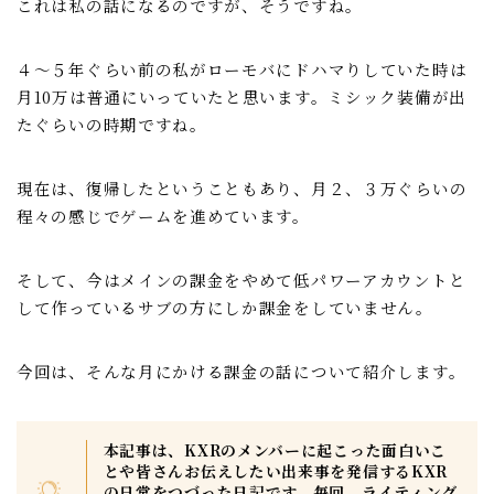
これは私の話になるのですが、そうですね。
聖騎士
魔獣討伐会
４～５年ぐらい前の私がローモバにドハマりしていた時は
月10万は普通にいっていたと思います。ミシック装備が出
おすすめ情報
たぐらいの時期ですね。
ポイ活
現在は、復帰したということもあり、月２、３万ぐらいの
愛用ツール
程々の感じでゲームを進めています。
ギルド紹介掲示板
そして、今はメインの課金をやめて低パワーアカウントと
して作っているサブの方にしか課金をしていません。
魔獣討伐会紹介掲示板
今回は、そんな月にかける課金の話について紹介します。
プライバシーポリシー
本記事は、KXRのメンバーに起こった面白いこ
とや皆さんお伝えしたい出来事を発信するKXR
の日常をつづった日記です。毎回、ライティング