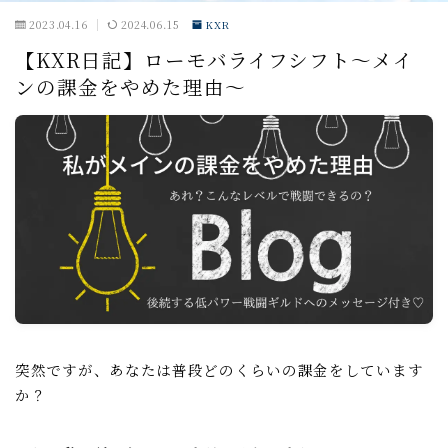
2023.04.16
2024.06.15
KXR
戦闘小ネタ編
【KXR日記】ローモバライフシフト～メイ
ンの課金をやめた理由～
ギルド運営
ギルド政策
ルール
コミュニケーション
募集戦略
外交戦略編
イベント攻略
ドラゴンアリーナ
突然ですが、あなたは普段どのくらいの課金をしています
か？
KVK
公式イベント