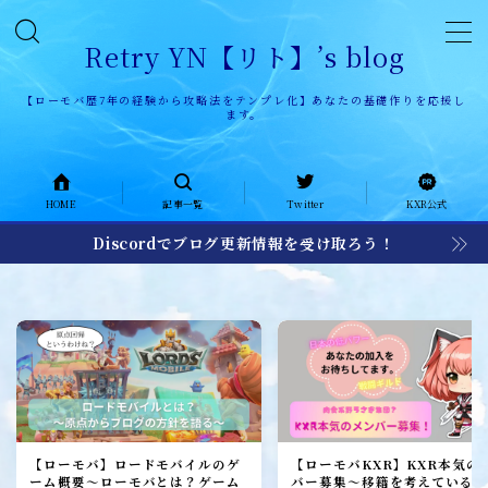
Retry YN【リト】’s blog
【ローモバ歴7年の経験から攻略法をテンプレ化】あなたの基礎作りを応援し
ます。
HOME
HOME
記事一覧
Twitter
KXR公式
記事一覧
Discordでブログ更新情報を受け取ろう！
KXR公式ページ
KXR history
KXR日記
メンバー募集
加入者レポート
【ローモバ】ロードモバイルのゲ
【ローモバKXR】KXR本気の
ーム概要～ローモバとは？ゲーム
バー募集～移籍を考えている1