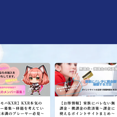
ヒーロー
召喚獣
W
モバKXR】KXR本気の
【お得情報】家族にバレない無
バー募集～移籍を考えてい
課金・微課金の救済策～課金に
億未満のプレーヤー必見～
使えるポイントサイトまとめ～