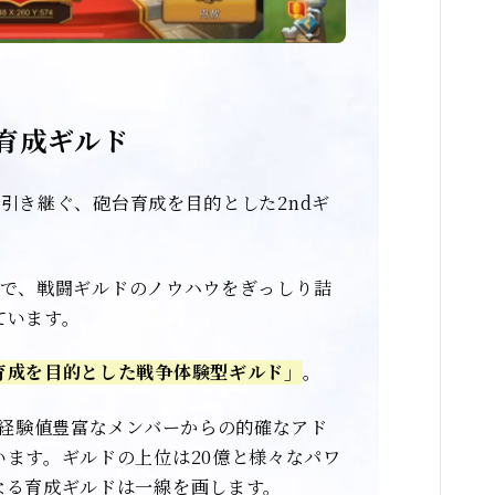
育成ギルド
子を引き継ぐ、砲台育成を目的とした2ndギ
ルドで、戦闘ギルドのノウハウをぎっしり詰
ています。
育成を目的とした戦争体験型ギルド」
。
闘経験値豊富なメンバーからの的確なアド
ます。ギルドの上位は20億と様々なパワ
なる育成ギルドは一線を画します。