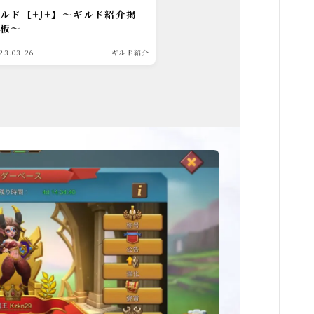
ルド【+J+】～ギルド紹介掲
示板～
23.03.26
ギルド紹介