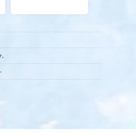
せ！
す。
～