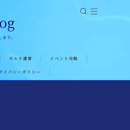
og
します。
ギルド運営
イベント攻略
ライバシーポリシー
ギルド政策
ドラゴンアリーナ
ルール
KVK
コミュニケーション
公式イベント
募集戦略
聖騎士
外交戦略編
魔獣討伐会