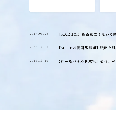
戦闘防衛編
戦闘攻撃編
戦闘応用編
戦闘小ネタ編
2024.03.23
【KXR日記】近況報告！変わる
ギルド運営
2023.12.03
【ローモバ戦闘基礎編】戦略と戦
ギルド政策
2023.11.20
【ローモバギルド政策】それ、や
ルール
コミュニケーション
募集戦略
外交戦略編
イベント攻略