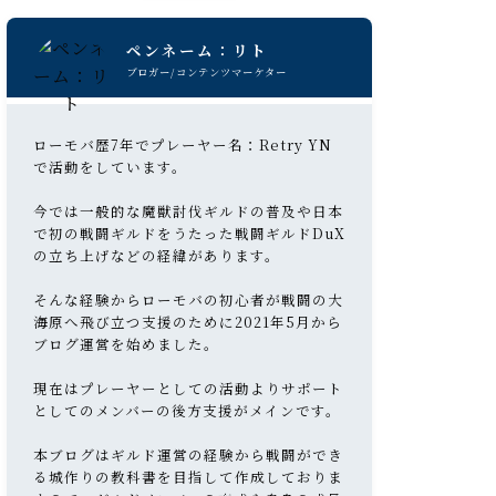
ペンネーム：リト
ブロガー/コンテンツマーケター
ローモバ歴7年でプレーヤー名：Retry YN
で活動をしています。
今では一般的な魔獣討伐ギルドの普及や日本
で初の戦闘ギルドをうたった戦闘ギルドDuX
の立ち上げなどの経緯があります。
そんな経験からローモバの初心者が戦闘の大
海原へ飛び立つ支援のために2021年5月から
ブログ運営を始めました。
現在はプレーヤーとしての活動よりサポート
としてのメンバーの後方支援がメインです。
本ブログはギルド運営の経験から戦闘ができ
る城作りの教科書を目指して作成しておりま