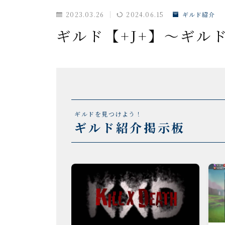
ドラゴンアリーナ
2023.03.26
2024.06.15
ギルド紹介
KVK
ギルド【+J+】～ギル
公式イベント
聖騎士
魔獣討伐会
おすすめ情報
ギルドを見つけよう！
ポイ活
ギルド紹介掲示板
愛用ツール
ギルド紹介掲示板
魔獣討伐会紹介掲示板