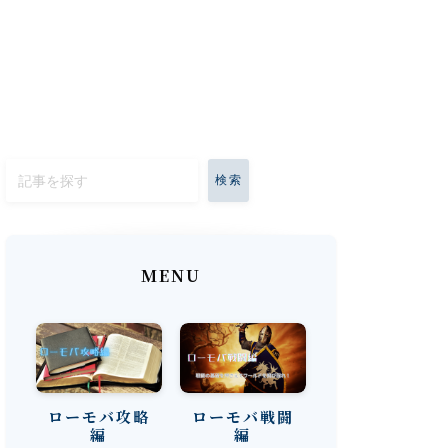
検索
MENU
ローモバ攻略
ローモバ戦闘
編
編