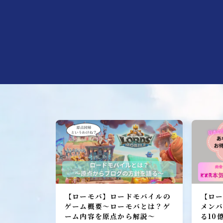
加入者レポート
ローモバ攻略
初心者プレーヤー
建設
研究
城構成
装備
ヒーロー
召喚獣
ローモバ戦闘編
【ローモバ】ロードモバイルの
【ロー
ゲーム概要～ローモバとは？ゲ
メン
戦闘基礎編
ーム内容を原点から解説～
る10