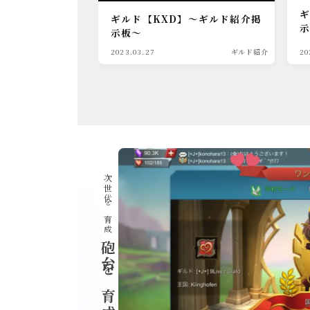
プライバシーポリシー
ギ
ギルド【KXD】～ギルド紹介掲
示板～
2023.03.27
ギルド紹介
20
次世代を育成
砲台を育成せよ！