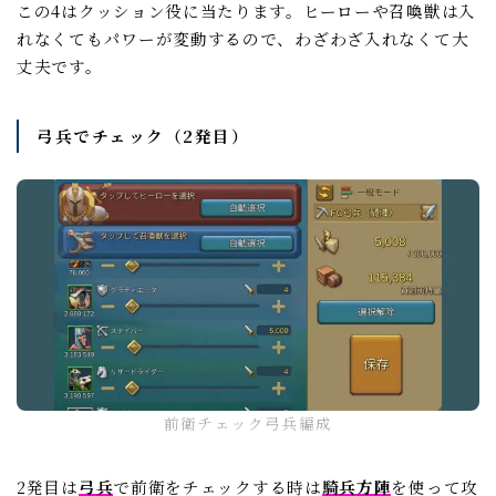
この4はクッション役に当たります。ヒーローや召喚獣は入
れなくてもパワーが変動するので、わざわざ入れなくて大
丈夫です。
弓兵でチェック（2発目）
前衛チェック弓兵編成
2発目は
弓兵
で前衛をチェックする時は
騎兵方陣
を使って攻