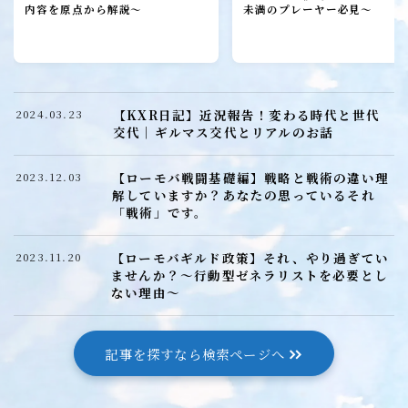
ローモバ攻略
内容を原点から解説～
未満のプレーヤー必見～
初心者プレーヤー
建設
研究
【KXR日記】近況報告！変わる時代と世代
2024.03.23
城構成
交代｜ギルマス交代とリアルのお話
装備
【ローモバ戦闘基礎編】戦略と戦術の違い理
2023.12.03
ヒーロー
解していますか？あなたの思っているそれ
「戦術」です。
召喚獣
【ローモバギルド政策】それ、やり過ぎてい
2023.11.20
ませんか？～行動型ゼネラリストを必要とし
ローモバ戦闘編
ない理由～
戦闘基礎編
戦闘防衛編
記事を探すなら検索ページへ
戦闘攻撃編
戦闘応用編