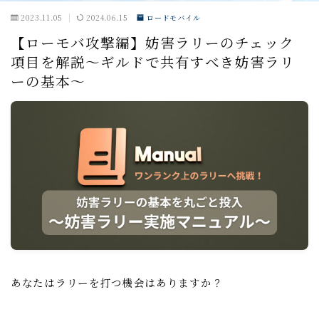
2023.11.05
2024.06.15
ロードモバイル
戦闘小ネタ編
【ローモバ攻撃編】妨害ラリーのチェック
項目を解説～ギルドで共有すべき妨害ラリ
ギルド運営
ーの基本～
ギルド政策
ルール
コミュニケーション
募集戦略
外交戦略編
イベント攻略
ドラゴンアリーナ
あなたはラリーを打つ機会はありますか？
KVK
公式イベント