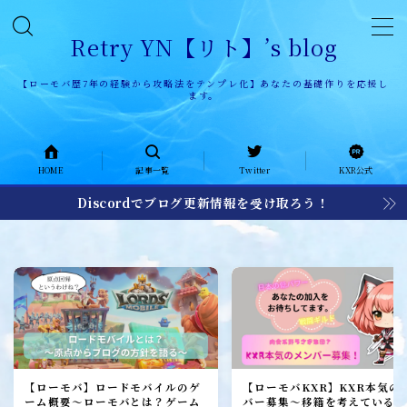
Retry YN【リト】’s blog
【ローモバ歴7年の経験から攻略法をテンプレ化】あなたの基礎作りを応援し
ます。
HOME
HOME
記事一覧
Twitter
KXR公式
記事一覧
Discordでブログ更新情報を受け取ろう！
KXR公式ページ
KXR history
KXR日記
メンバー募集
加入者レポート
【ローモバ】ロードモバイルのゲ
【ローモバKXR】KXR本気の
ーム概要～ローモバとは？ゲーム
バー募集～移籍を考えている1