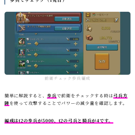
前衛チェック歩兵編成
簡単に解説すると、
歩兵
で前衛をチェックする時は
弓兵方
陣
を使って攻撃することでパワーの減少量を確認します。
編成はt2の歩兵が5000、t2の弓兵と騎兵が4です。