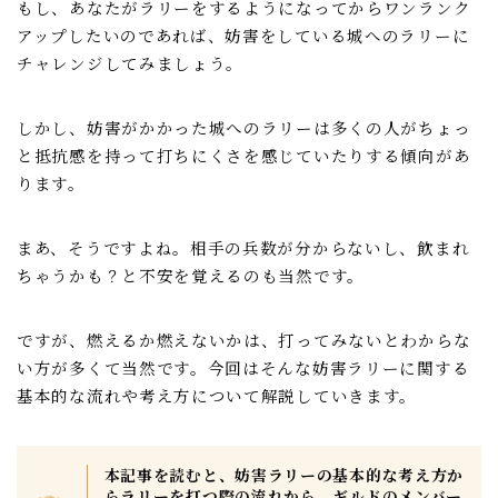
もし、あなたがラリーをするようになってからワンランク
聖騎士
アップしたいのであれば、妨害をしている城へのラリーに
魔獣討伐会
チャレンジしてみましょう。
おすすめ情報
しかし、妨害がかかった城へのラリーは多くの人がちょっ
と抵抗感を持って打ちにくさを感じていたりする傾向があ
ポイ活
ります。
愛用ツール
まあ、そうですよね。相手の兵数が分からないし、飲まれ
ギルド紹介掲示板
ちゃうかも？と不安を覚えるのも当然です。
魔獣討伐会紹介掲示板
ですが、燃えるか燃えないかは、打ってみないとわからな
い方が多くて当然です。今回はそんな妨害ラリーに関する
プライバシーポリシー
基本的な流れや考え方について解説していきます。
本記事を読むと、妨害ラリーの基本的な考え方か
らラリーを打つ際の流れから、ギルドのメンバー