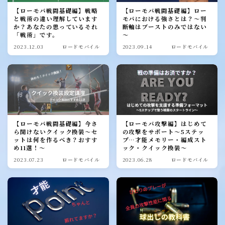
【ローモバ戦闘基礎編】戦略
【ローモバ戦闘基礎編】ロー
と戦術の違い理解しています
モバにおける強さとは？～判
か？あなたの思っているそれ
断軸はブーストのみではない
「戦術」です。
～
2023.12.03
ロードモバイル
2023.09.14
ロードモバイル
【ローモバ戦闘基礎編】今さ
【ローモバ攻撃編】はじめて
ら聞けないクイック換装～セ
の攻撃をサポート～5ステッ
ットは何を作るべき？おすす
プ…才能メモリー・編成スト
め11選！～
ック・クイック換装～
2023.07.23
ロードモバイル
2023.06.28
ロードモバイル