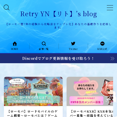
Retry YN【リト】’s blog
【ローモバ歴7年の経験から攻略法をテンプレ化】あなたの基礎作りを応援し
ます。
HOME
HOME
記事一覧
Twitter
KXR公式
記事一覧
Discordでブログ更新情報を受け取ろう！
KXR公式ページ
KXR history
KXR日記
メンバー募集
加入者レポート
【ローモバ】ロードモバイルのゲ
【ローモバKXR】KXR本気の
ーム概要～ローモバとは？ゲーム
バー募集～移籍を考えている1