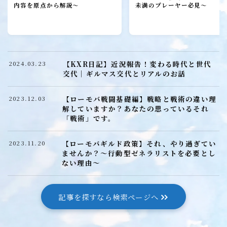
ローモバ攻略
内容を原点から解説～
未満のプレーヤー必見～
初心者プレーヤー
建設
研究
【KXR日記】近況報告！変わる時代と世代
2024.03.23
城構成
交代｜ギルマス交代とリアルのお話
装備
【ローモバ戦闘基礎編】戦略と戦術の違い理
2023.12.03
ヒーロー
解していますか？あなたの思っているそれ
「戦術」です。
召喚獣
【ローモバギルド政策】それ、やり過ぎてい
2023.11.20
ませんか？～行動型ゼネラリストを必要とし
ローモバ戦闘編
ない理由～
戦闘基礎編
戦闘防衛編
記事を探すなら検索ページへ
戦闘攻撃編
戦闘応用編