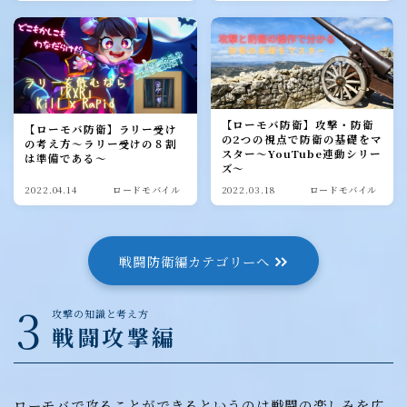
【ローモバ防衛】攻撃・防衛
【ローモバ防衛】ラリー受け
の2つの視点で防衛の基礎をマ
の考え方～ラリー受けの８割
スター～YouTube連動シリー
は準備である～
ズ～
2022.04.14
ロードモバイル
2022.03.18
ロードモバイル
戦闘防衛編カテゴリーへ
3
攻撃の知識と考え方
戦闘攻撃編
ローモバで攻ることができるというのは戦闘の楽しみを広