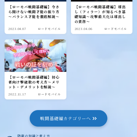
【ローモバ戦闘基礎編】今さ
【ローモバ戦闘基礎編】球出
ら聞けない戦闘才能の振り方
し（フィラー）が知るべき基
～バランス才能を徹底解説～
礎知識～攻撃最大化は球出し
の責務～
2023.04.07
ロードモバイル
2023.04.06
ロードモバイル
【ローモバ戦闘基礎編】初心
者向け撃破数の考え方～メリ
ット・デメリットを解説～
2022.11.17
ロードモバイル
戦闘基礎編カテゴリーへ
防衛の知識と考え方