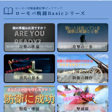
戦闘小ネタ編
ローモバ攻略基礎記事ピックアップ
ローモバ戦闘Basicシリーズ
ギルド運営
ギルド政策
ルール
攻撃の準備
攻撃の一歩
コミュニケーション
募集戦略
外交戦略編
派兵の基本
防衛の操作
イベント攻略
ドラゴンアリーナ
KVK
公式イベント
駐屯・増援
撃破数