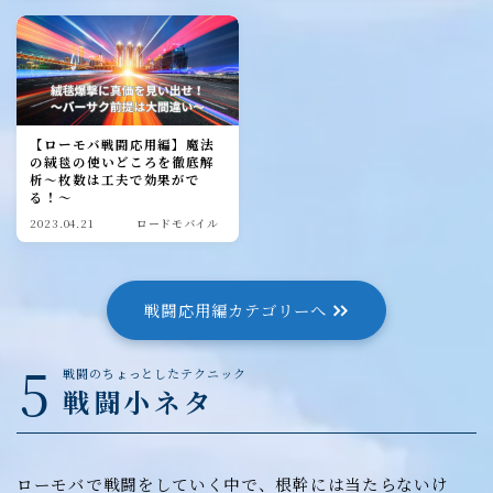
【ローモバ戦闘応用編】魔法
の絨毯の使いどころを徹底解
析～枚数は工夫で効果がで
る！～
2023.04.21
ロードモバイル
戦闘応用編カテゴリーへ
5
戦闘のちょっとしたテクニック
戦闘小ネタ
ローモバで戦闘をしていく中で、根幹には当たらないけ