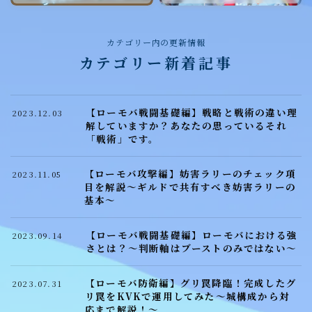
聖騎士
魔獣討伐会
カテゴリー内の更新情報
カテゴリー新着記事
おすすめ情報
ポイ活
【ローモバ戦闘基礎編】戦略と戦術の違い理
2023.12.03
解していますか？あなたの思っているそれ
愛用ツール
「戦術」です。
ギルド紹介掲示板
【ローモバ攻撃編】妨害ラリーのチェック項
2023.11.05
目を解説～ギルドで共有すべき妨害ラリーの
基本～
魔獣討伐会紹介掲示板
【ローモバ戦闘基礎編】ローモバにおける強
2023.09.14
プライバシーポリシー
さとは？～判断軸はブーストのみではない～
【ローモバ防衛編】グリ罠降臨！完成したグ
2023.07.31
リ罠をKVKで運用してみた～城構成から対
応まで解説！～