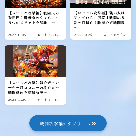
【ローモバ攻撃編】戦闘民の
【ローモバ攻撃編】強い人は
登竜門？野焼きのすゝめ。～
知っている。偵察は戦闘の８
５つのメリットを解説！～
割～目指せ！脱初心者戦闘民
～
2022.11.08
ロードモバイル
2022.10.26
ロードモバイル
【ローモバ攻撃】初心者プレ
ーヤー用コロニーの攻め方～
戦闘動画を徹底解説～
2022.01.20
ロードモバイル
戦闘攻撃編カテゴリーへ