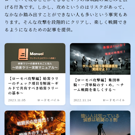
げる行為です。しかし、攻めというのはリスクがあって、
なかなか踏み出すことができない人も多いという事実もあ
ります。そんな攻撃を段階的にクリアし、楽しく戦闘でき
るようになるための記事を提供。
【ローモバ攻撃編】妨害ラリ
【ローモバ攻撃編】集団単
ーのチェック項目を解説～ギ
騎・一斉単騎のすゝめ。～チ
ルドで共有すべき妨害ラリー
ーム戦闘を楽しくする～
の基本～
2023.11.05
ロードモバイル
2022.11.14
ロードモバイル