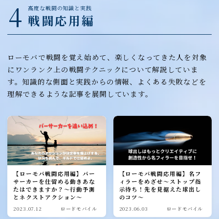
4
高度な戦闘の知識と実践
戦闘応用編
ローモバで戦闘を覚え始めて、楽しくなってきた人を対象
にワンランク上の戦闘テクニックについて解説していま
す。知識的な側面と実践からの情報、よくある失敗などを
理解できるような記事を展開しています。
【ローモバ戦闘応用編】バー
【ローモバ戦闘応用編】名フ
サーカーを仕留める動きあな
ィラーをめざせ～ストップ指
たはできますか？～行動予測
示待ち！先を見据えた球出し
とネクストアクション～
のコツ～
2023.07.12
ロードモバイル
2023.06.03
ロードモバイル