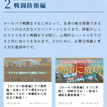
2
戦闘防衛編
ローモバで戦闘をするにあたって、自身の城を防衛できる
というのは大きなアドバンテージとなります。防衛がしっ
かりとできると戦闘をする際に、心理的なハードルを下げ
ると共にゆとりを生みます。そのために、必要な知識と考
え方を提供中です。
【ローモバ防衛編】グリ罠降
【ローモバ防衛編】すぐに実
臨！完成したグリ罠をKVKで
践し、仲間を守れ！～駐屯と
運用してみた～城構成から対
増援を徹底解説！～
応まで解説！～
2023.07.31
ロードモバイル
2022.11.10
ロードモバイル