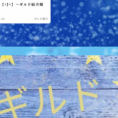
【+J+】～ギルド紹介掲
～
.26
ギルド紹介