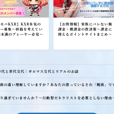
ヒーロー
召喚獣
モバKXR】KXR本気の
【お得情報】家族にバレない無
バー募集～移籍を考えてい
課金・微課金の救済策～課金に
億未満のプレーヤー必見～
使えるポイントサイトまとめ～
時代と世代交代｜ギルマス交代とリアルのお話
術の違い理解していますか？あなたの思っているそれ「戦術」で
W
り過ぎていませんか？～行動型ゼネラリストを必要としない理由