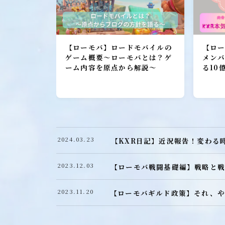
加入者レポート
ローモバ攻略
【ローモバ】ロードモバイルの
【ロー
初心者プレーヤー
ゲーム概要～ローモバとは？ゲ
メン
ーム内容を原点から解説～
る10
建設
研究
城構成
装備
2024.03.23
【KXR日記】近況報告！変わる
ヒーロー
召喚獣
2023.12.03
【ローモバ戦闘基礎編】戦略と戦
ローモバ戦闘編
2023.11.20
【ローモバギルド政策】それ、や
戦闘基礎編