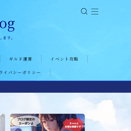
og
します。
ギルド運営
イベント攻略
ライバシーポリシー
ギルド政策
ドラゴンアリーナ
ルール
KVK
コミュニケーション
公式イベント
募集戦略
聖騎士
外交戦略編
魔獣討伐会