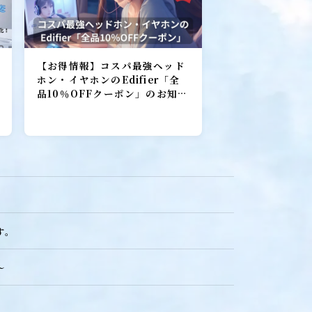
【お得情報】コスパ最強ヘッド
ホン・イヤホンのEdifier「全
品10％OFFクーポン」のお知ら
せ！
す。
ebマーケティング探偵事務所
～