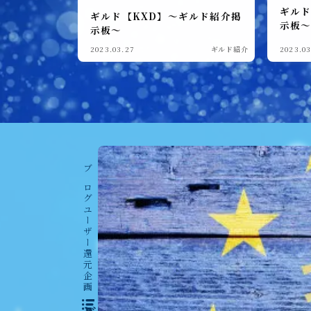
ドラゴンアリーナ
ギルド
ギルド【KXD】～ギルド紹介掲
KVK
示板
示板～
公式イベント
2023.03.27
ギルド紹介
2023.03
聖騎士
魔獣討伐会
おすすめ情報
ポイ活
ブログユーザー還元企画
愛用ツール
ギルド紹介掲示板
魔獣討伐会紹介掲示板