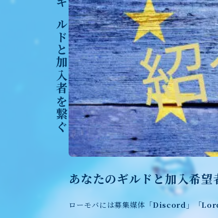
プライバシーポリシー
ギルドと加入者を繋ぐ
あなたのギルドと加入希望
ローモバには募集媒体「
Discord」「Lor