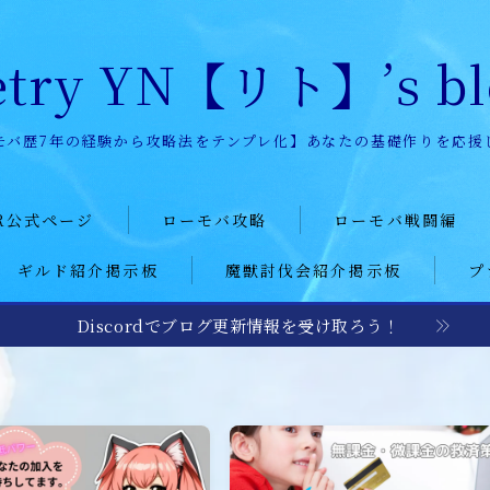
etry YN【リト】’s bl
モバ歴7年の経験から攻略法をテンプレ化】あなたの基礎作りを応援
R公式ページ
ローモバ攻略
ローモバ戦闘編
ギルド紹介掲示板
魔獣討伐会紹介掲示板
プ
story
初心者プレーヤー
戦闘基礎編
記
建設
戦闘防衛編
Discordでブログ更新情報を受け取ろう！
ー募集
研究
戦闘攻撃編
レポート
城構成
戦闘応用編
装備
戦闘小ネタ編