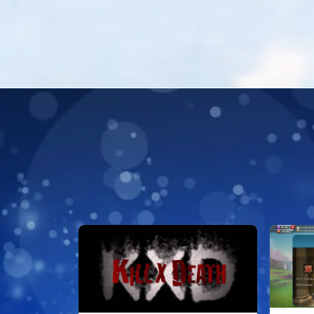
戦闘防衛編
戦闘攻撃編
戦闘応用編
戦闘小ネタ編
ギルド運営
ギルド政策
ルール
コミュニケーション
募集戦略
外交戦略編
イベント攻略