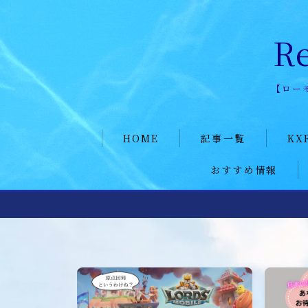
R
【ロー
HOME
HOME
記事一覧
KX
おすすめ情報
KXR hi
記事一覧
KXR日
ポイ活
KXR公式ページ
メンバ
愛用ツール
KXR history
加入者
KXR日記
メンバー募集