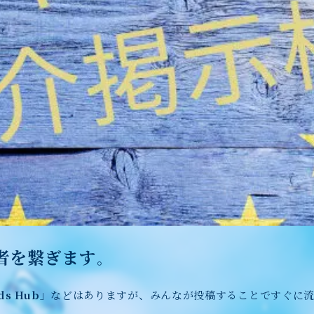
者を繋ぎます
。
ds Hub
」などはありますが、みんなが投稿することですぐに